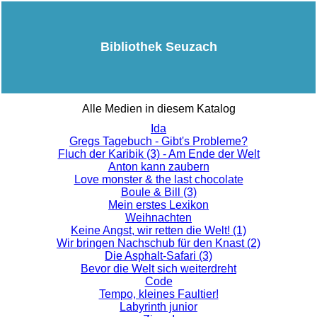
Bibliothek Seuzach
Alle Medien in diesem Katalog
Ida
Gregs Tagebuch - Gibt's Probleme?
Fluch der Karibik (3) - Am Ende der Welt
Anton kann zaubern
Love monster & the last chocolate
Boule & Bill (3)
Mein erstes Lexikon
Weihnachten
Keine Angst, wir retten die Welt! (1)
Wir bringen Nachschub für den Knast (2)
Die Asphalt-Safari (3)
Bevor die Welt sich weiterdreht
Code
Tempo, kleines Faultier!
Labyrinth junior