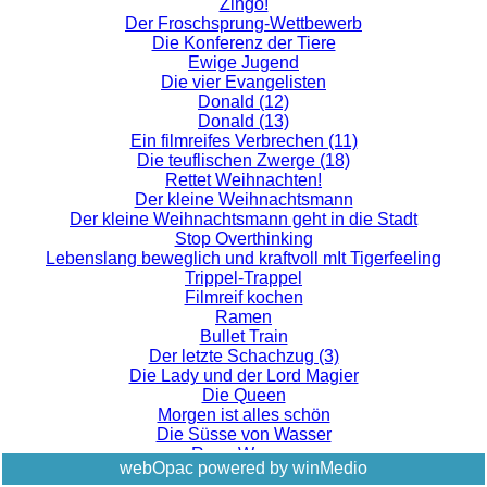
Zingo!
Der Froschsprung-Wettbewerb
Die Konferenz der Tiere
Ewige Jugend
Die vier Evangelisten
Donald (12)
Donald (13)
Ein filmreifes Verbrechen (11)
Die teuflischen Zwerge (18)
Rettet Weihnachten!
Der kleine Weihnachtsmann
Der kleine Weihnachtsmann geht in die Stadt
Stop Overthinking
Lebenslang beweglich und kraftvoll mIt Tigerfeeling
Trippel-Trappel
Filmreif kochen
Ramen
Bullet Train
Der letzte Schachzug (3)
Die Lady und der Lord Magier
Die Queen
Morgen ist alles schön
Die Süsse von Wasser
Raue Wasser
webOpac powered by winMedio
Die Tanten