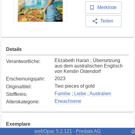
Merkliste
Teilen
Details
Elizabeth Haran ; Übersetzung
Verantwortliche
:
aus dem australischen Englisch
von Kerstin Ostendorf
2023
Erscheinungsjahr
:
Two pieces of gold
Originaltitel
:
Familie
;
Liebe
;
Australien
Stoffkreis
:
Erwachsene
Alterskategorie
:
Exemplare
webOpac 5.2.121
Predata AG
-