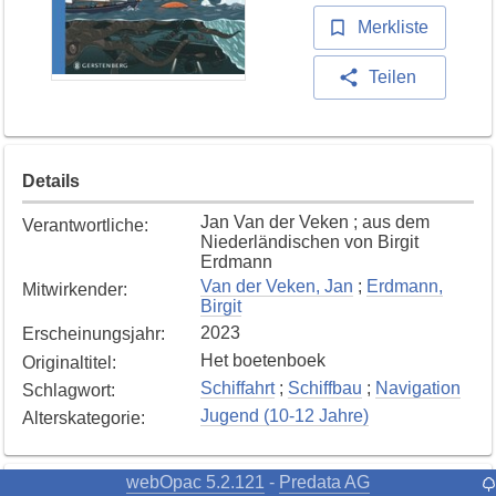
Merkliste
Teilen
Details
Jan Van der Veken ; aus dem
Verantwortliche
:
Niederländischen von Birgit
Erdmann
Van der Veken, Jan
;
Erdmann,
Mitwirkender
:
Birgit
2023
Erscheinungsjahr
:
Het boetenboek
Originaltitel
:
Schiffahrt
;
Schiffbau
;
Navigation
Schlagwort
:
Jugend (10-12 Jahre)
Alterskategorie
:
webOpac 5.2.121
Predata AG
-