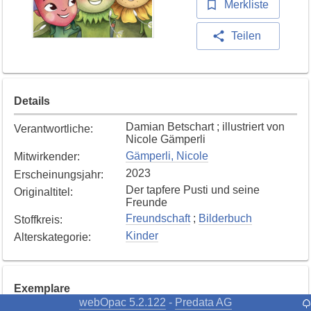
Merkliste
Teilen
Details
Damian Betschart ; illustriert von
Verantwortliche
:
Nicole Gämperli
Gämperli, Nicole
Mitwirkender
:
2023
Erscheinungsjahr
:
Der tapfere Pusti und seine
Originaltitel
:
Freunde
Freundschaft
;
Bilderbuch
Stoffkreis
:
Kinder
Alterskategorie
:
Exemplare
webOpac 5.2.122
Predata AG
-