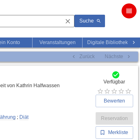
Suche
in Konto
Veranstaltungen
Digitale Bibliothek
Zurück
Nächste
Verfügbar
rbeit von Kathrin Halfwassen
Bewerten
nährung
;
Diät
Reservation
Merkliste