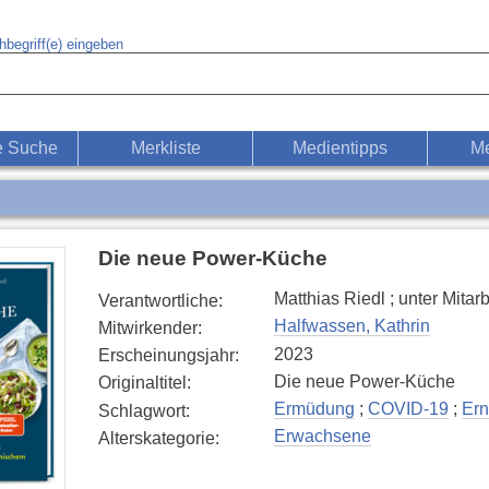
begriff(e) eingeben
e Suche
Merkliste
Medientipps
Me
Die neue Power-Küche
Matthias Riedl ; unter Mita
Verantwortliche
:
Halfwassen, Kathrin
Mitwirkender
:
2023
Erscheinungsjahr
:
Die neue Power-Küche
Originaltitel
:
Ermüdung
;
COVID-19
;
Er
Schlagwort
:
Erwachsene
Alterskategorie
: