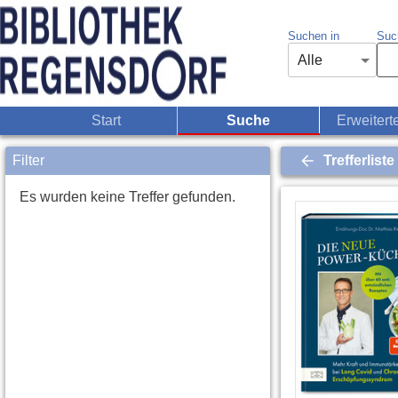
Suchen in
Such
Alle
Start
Suche
Erweitert
Filter
Trefferliste
Es wurden keine Treffer gefunden.