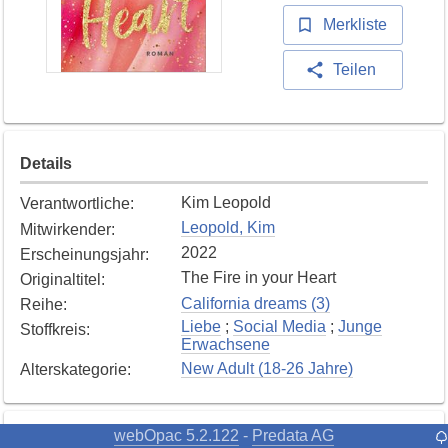
Merkliste
Teilen
Details
Kim Leopold
Verantwortliche
:
Leopold, Kim
Mitwirkender
:
2022
Erscheinungsjahr
:
The Fire in your Heart
Originaltitel
:
California dreams (3)
Reihe
:
Liebe
;
Social Media
;
Junge
Stoffkreis
:
Erwachsene
New Adult (18-26 Jahre)
Alterskategorie
:
webOpac 5.2.122
Predata AG
-
Exemplare