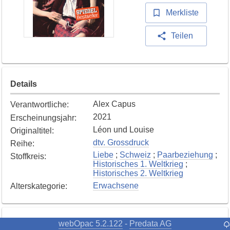
Merkliste
Teilen
Details
Alex Capus
Verantwortliche
:
2021
Erscheinungsjahr
:
Léon und Louise
Originaltitel
:
dtv. Grossdruck
Reihe
:
Liebe
;
Schweiz
;
Paarbeziehung
;
Stoffkreis
:
Historisches 1. Weltkrieg
;
Historisches 2. Weltkrieg
Erwachsene
Alterskategorie
:
webOpac 5.2.122
Predata AG
-
Exemplare