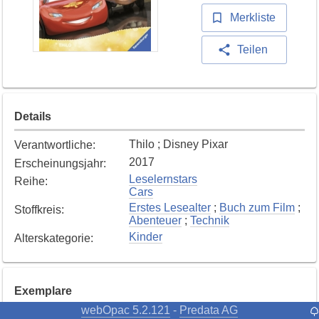
Merkliste
Teilen
Details
Thilo ; Disney Pixar
Verantwortliche
:
2017
Erscheinungsjahr
:
Leselernstars
Reihe
:
Cars
Erstes Lesealter
;
Buch zum Film
;
Stoffkreis
:
Abenteuer
;
Technik
Kinder
Alterskategorie
:
Exemplare
webOpac 5.2.121
Predata AG
-