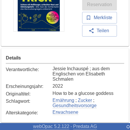
Reservation
Merkliste
Teilen
Details
Jessie Inchauspé ; aus dem
Verantwortliche
:
Englischen von Elisabeth
Schmalen
2022
Erscheinungsjahr
:
How to be a glucose goddess
Originaltitel
:
Ernährung
;
Zucker
;
Schlagwort
:
Gesundheitsvorsorge
Erwachsene
Alterskategorie
:
webOpac 5.2.122
Predata AG
-