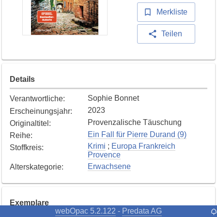
Merkliste
Teilen
Details
Sophie Bonnet
Verantwortliche
:
2023
Erscheinungsjahr
:
Provenzalische Täuschung
Originaltitel
:
Ein Fall für Pierre Durand (9)
Reihe
:
Krimi
;
Europa Frankreich
Stoffkreis
:
Provence
Erwachsene
Alterskategorie
:
Exemplare
webOpac 5.2.122
Predata AG
-