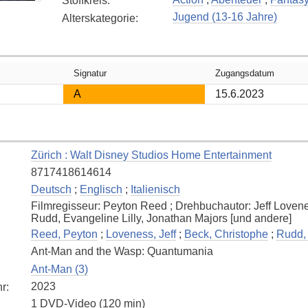
Stoffkreis
:
Jugend (13-16 Jahre)
Alterskategorie
:
Signatur
Zugangsdatum
A
15.6.2023
Zürich : Walt Disney Studios Home Entertainment
8717418614614
Deutsch
;
Englisch
;
Italienisch
Filmregisseur: Peyton Reed ; Drehbuchautor: Jeff Lovene
Rudd, Evangeline Lilly, Jonathan Majors [und andere]
Reed, Peyton
;
Loveness, Jeff
;
Beck, Christophe
;
Rudd,
Ant-Man and the Wasp: Quantumania
Ant-Man (3)
2023
hr
:
1 DVD-Video (120 min)