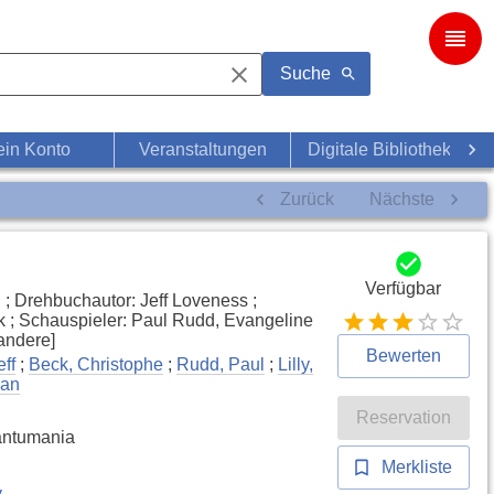
Suche
in Konto
Veranstaltungen
Digitale Bibliothek
Zurück
Nächste
Verfügbar
 ; Drehbuchautor: Jeff Loveness ;
 ; Schauspieler: Paul Rudd, Evangeline
 andere]
Bewerten
ff
;
Beck, Christophe
;
Rudd, Paul
;
Lilly,
han
Reservation
antumania
Merkliste
y