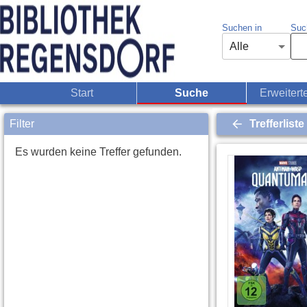
Suchen in
Such
Alle
Start
Suche
Erweitert
Filter
Trefferliste
Es wurden keine Treffer gefunden.