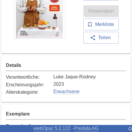
Reservation
Merkliste
Teilen
Details
Luke Jaque-Rodney
Verantwortliche
:
2023
Erscheinungsjahr
:
Erwachsene
Alterskategorie
:
Exemplare
Exemplar
1
webOpac 5.2.122
Predata AG
-