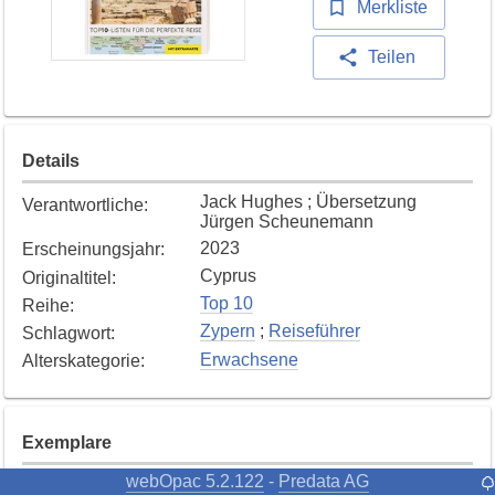
Merkliste
Teilen
Details
Jack Hughes ; Übersetzung
Verantwortliche
:
Jürgen Scheunemann
2023
Erscheinungsjahr
:
Cyprus
Originaltitel
:
Top 10
Reihe
:
Zypern
;
Reiseführer
Schlagwort
:
Erwachsene
Alterskategorie
:
Exemplare
webOpac 5.2.122
Predata AG
-
Exemplar
1