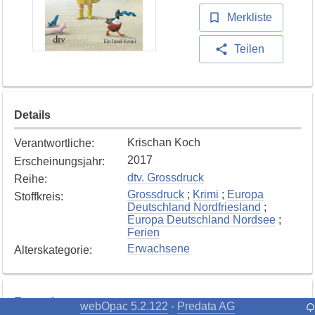
Merkliste
Teilen
Details
Krischan Koch
Verantwortliche
:
2017
Erscheinungsjahr
:
dtv. Grossdruck
Reihe
:
Grossdruck
;
Krimi
;
Europa
Stoffkreis
:
Deutschland Nordfriesland
;
Europa Deutschland Nordsee
;
Ferien
Erwachsene
Alterskategorie
:
Exemplare
webOpac 5.2.122
Predata AG
-