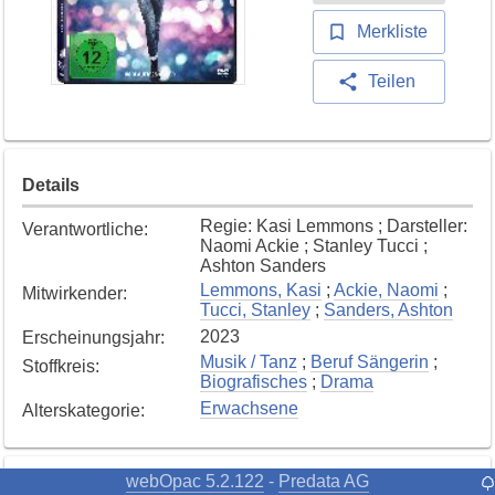
Merkliste
Teilen
Details
Regie: Kasi Lemmons ; Darsteller:
Verantwortliche
:
Naomi Ackie ; Stanley Tucci ;
Ashton Sanders
Lemmons, Kasi
;
Ackie, Naomi
;
Mitwirkender
:
Tucci, Stanley
;
Sanders, Ashton
2023
Erscheinungsjahr
:
Musik / Tanz
;
Beruf Sängerin
;
Stoffkreis
:
Biografisches
;
Drama
Erwachsene
Alterskategorie
:
webOpac 5.2.122
Predata AG
-
Exemplare