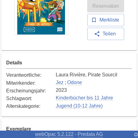
Reservation
Merkliste
Teilen
Details
Laura Rivière, Pirate Sourcil
Verantwortliche
:
Jez
;
Odone
Mitwirkender
:
2023
Erscheinungsjahr
:
Kinderbücher bis 11 Jahre
Schlagwort
:
Jugend (10-12 Jahre)
Alterskategorie
:
Exemplare
webOpac 5.2.122
Predata AG
-