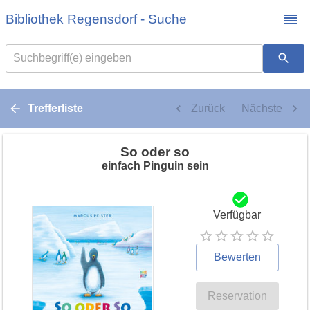
Bibliothek Regensdorf - Suche
Suchbegriff(e) eingeben
Trefferliste
Zurück
Nächste
So oder so
einfach Pinguin sein
Verfügbar
Bewerten
Reservation