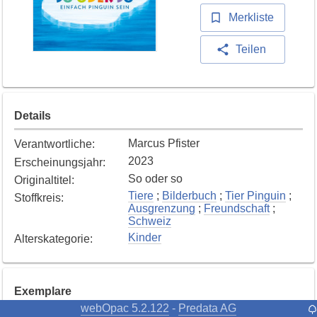
Merkliste
Teilen
Details
Marcus Pfister
Verantwortliche
:
2023
Erscheinungsjahr
:
So oder so
Originaltitel
:
Tiere
;
Bilderbuch
;
Tier Pinguin
;
Stoffkreis
:
Ausgrenzung
;
Freundschaft
;
Schweiz
Kinder
Alterskategorie
:
Exemplare
webOpac 5.2.122
Predata AG
-