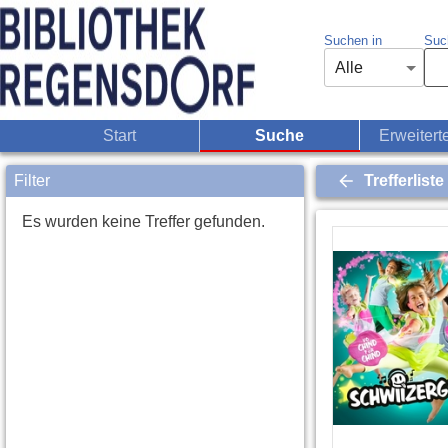
Suchen in
Such
Alle
Start
Suche
Erweitert
Filter
Trefferliste
Es wurden keine Treffer gefunden.