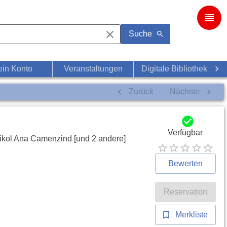
Suche
in Konto
Veranstaltungen
Digitale Bibliothek
Zurück
Nächste
Verfügbar
 Nikol Ana Camenzind [und 2 andere]
Bewerten
Reservation
Merkliste