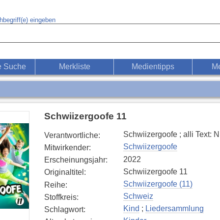
begriff(e) eingeben
e Suche
Merkliste
Medientipps
Me
Schwiizergoofe 11
Schwiizergoofe ; alli Text:
Verantwortliche
:
Schwiizergoofe
Mitwirkender
:
2022
Erscheinungsjahr
:
Schwiizergoofe 11
Originaltitel
:
Schwiizergoofe (11)
Reihe
:
Schweiz
Stoffkreis
:
Kind
;
Liedersammlung
Schlagwort
: