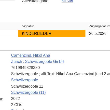
Kinder
Alterskategorie
:
Signatur
Zugangsdatu
KINDERLIEDER
26.5.2026
Camenzind, Nikol Ana
Zürich : Schwiizergoofe GmbH
7619949828380
Schwiizergoofe ; alli Text: Nikol Ana Camenzind [und 2 a
Schwiizergoofe
Schwiizergoofe 11
Schwiizergoofe (11)
2022
hr
:
2 CDs