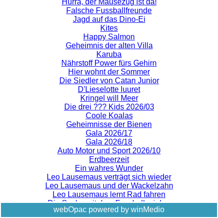
Hurra, der Mäusezug ist da!
Falsche Fussballfreunde
Jagd auf das Dino-Ei
Kites
Happy Salmon
Geheimnis der alten Villa
Karuba
Nährstoff Power fürs Gehirn
Hier wohnt der Sommer
Die Siedler von Catan Junior
D'Lieselotte luuret
Kringel will Meer
Die drei ??? Kids 2026/03
Coole Koalas
Geheimnisse der Bienen
Gala 2026/17
Gala 2026/18
Auto Motor und Sport 2026/10
Erdbeerzeit
Ein wahres Wunder
Leo Lausemaus verträgt sich wieder
Leo Lausemaus und der Wackelzahn
Leo Lausemaus lernt Rad fahren
Die Sache mit dem Fussballspielen
webOpac powered by winMedio
Frauen und Schlaf