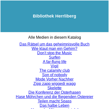
Bibliothek Herrliberg
Alle Medien in diesem Katalog
Das Rätsel um das geheimnisvolle Buch
Wie klaut man ein Gehirn?
Don't stop the Music
Surfen
A far-flung life
Vigil
The calamity club
Son of nobody
Mode Vorher Nachher
Zipp zapp wiggedi wagg
Skelette
Die Konferenz der Osterhasen
Hase Möhrchen und die fliegenden Ostereier
Teilen macht Spass
Das halbe Leben