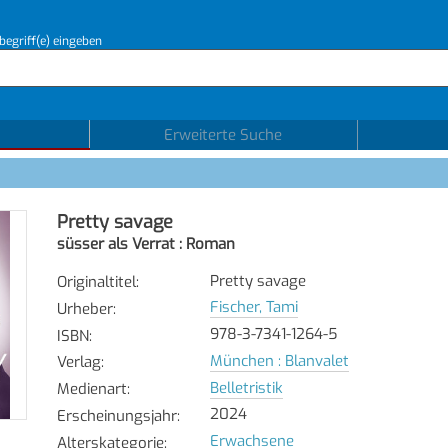
begriff(e) eingeben
Erweiterte Suche
Pretty savage
süsser als Verrat : Roman
Pretty savage
Originaltitel
:
Fischer, Tami
Urheber
:
978-3-7341-1264-5
ISBN
:
München : Blanvalet
Verlag
:
Belletristik
Medienart
:
2024
Erscheinungsjahr
:
Erwachsene
Alterskategorie
: