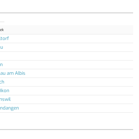
hek
ltorf
au
en
au am Albis
ch
fikon
swil
endangen