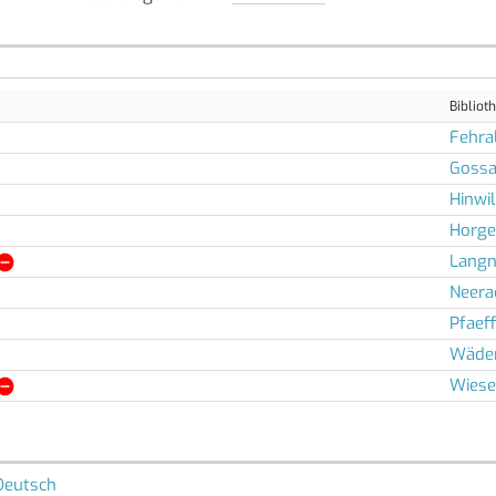
Bibliot
Fehra
Goss
Hinwil
Horg
Langn
Neera
Pfaef
Wäden
Wies
Deutsch