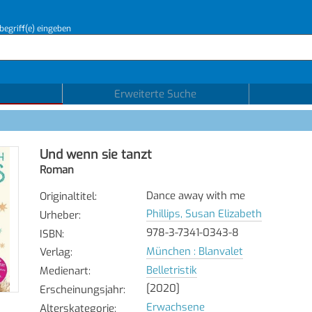
begriff(e) eingeben
Erweiterte Suche
Und wenn sie tanzt
Roman
Dance away with me
Originaltitel
:
Phillips, Susan Elizabeth
Urheber
:
978-3-7341-0343-8
ISBN
:
München : Blanvalet
Verlag
:
Belletristik
Medienart
:
[2020]
Erscheinungsjahr
:
Erwachsene
Alterskategorie
: