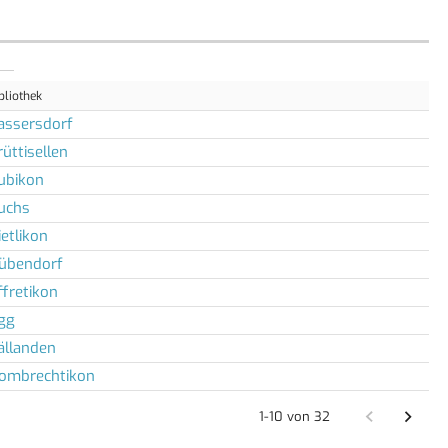
bliothek
assersdorf
rüttisellen
ubikon
uchs
ietlikon
übendorf
ffretikon
gg
ällanden
ombrechtikon
1-10 von 32