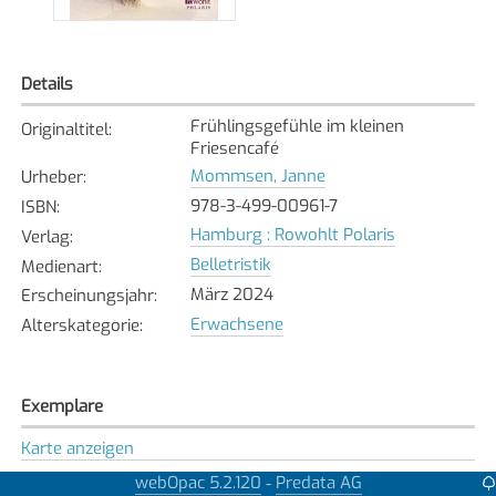
Details
Frühlingsgefühle im kleinen
Originaltitel
:
Friesencafé
Mommsen, Janne
Urheber
:
978-3-499-00961-7
ISBN
:
Hamburg : Rowohlt Polaris
Verlag
:
Belletristik
Medienart
:
März 2024
Erscheinungsjahr
:
Erwachsene
Alterskategorie
:
Exemplare
Karte anzeigen
Dübendorf
webOpac 5.2.120
Predata AG
-
Bibliothek
: