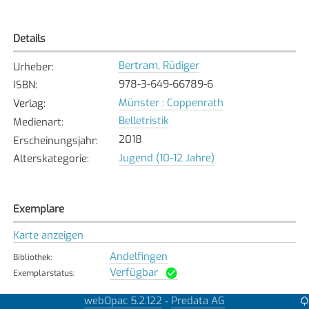
Details
Bertram, Rüdiger
Urheber
:
978-3-649-66789-6
ISBN
:
Münster : Coppenrath
Verlag
:
Belletristik
Medienart
:
2018
Erscheinungsjahr
:
Jugend (10-12 Jahre)
Alterskategorie
:
Exemplare
Karte anzeigen
Andelfingen
Bibliothek
:
Verfügbar
Exemplarstatus
:
Bassersdorf
webOpac 5.2.122
Predata AG
-
Bibliothek
: