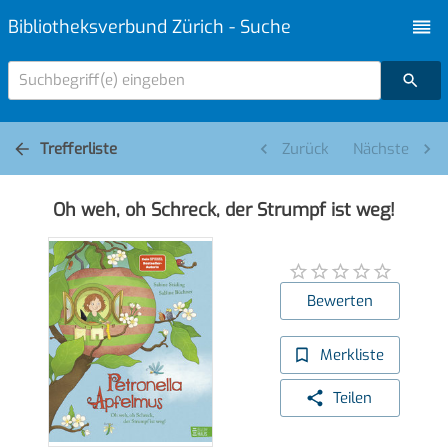
Bibliotheksverbund Zürich - Suche
Suchbegriff(e) eingeben
Trefferliste
Zurück
Nächste
Oh weh, oh Schreck, der Strumpf ist weg!
Bewerten
Merkliste
Teilen