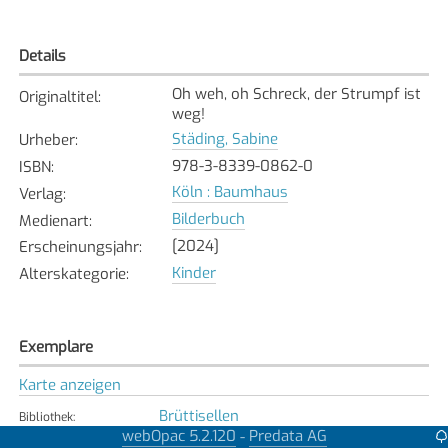
Details
Oh weh, oh Schreck, der Strumpf ist
Originaltitel
:
weg!
Städing, Sabine
Urheber
:
978-3-8339-0862-0
ISBN
:
Köln : Baumhaus
Verlag
:
Bilderbuch
Medienart
:
[2024]
Erscheinungsjahr
:
Kinder
Alterskategorie
:
Exemplare
Karte anzeigen
Brüttisellen
Bibliothek
:
webOpac 5.2.120
Predata AG
-
Verfügbar
Exemplarstatus
: