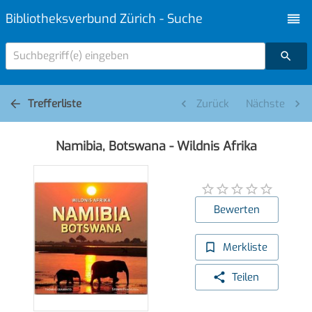
Bibliotheksverbund Zürich - Suche
Suchbegriff(e) eingeben
Trefferliste
Zurück
Nächste
Namibia, Botswana - Wildnis Afrika
Bewerten
Merkliste
Teilen