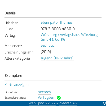
Details
Sbampato, Thomas
Urheber
:
978-3-8003-4880-0
ISBN
:
Würzburg : Verlagshaus Würzburg
Verlag
:
GmbH & Co. KG
Sachbuch
Medienart
:
[2019]
Erscheinungsjahr
:
Jugend (10-12 Jahre)
Alterskategorie
:
Exemplare
Karte anzeigen
Neerach
Bibliothek
:
Verfügbar
Exemplarstatus
:
webOpac 5.2.122
Predata AG
-