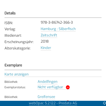
Details
978-3-86742-366-3
ISBN
:
Hamburg : Silberfisch
Verlag
:
Zeitschrift
Medienart
:
2018
Erscheinungsjahr
:
Kinder
Alterskategorie
:
Exemplare
Karte anzeigen
Andelfingen
Bibliothek
:
Nicht verfügbar
Exemplarstatus
:
Greifensee
Bibliothek
:
Nicht verfügbar
Exemplarstatus
:
webOpac 5.2.122
Predata AG
-