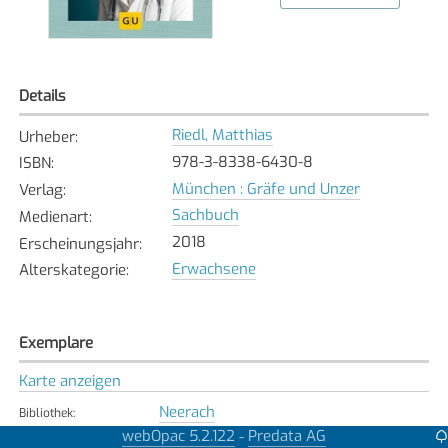
Details
Riedl, Matthias
Urheber
:
978-3-8338-6430-8
ISBN
:
München : Gräfe und Unzer
Verlag
:
Sachbuch
Medienart
:
2018
Erscheinungsjahr
:
Erwachsene
Alterskategorie
:
Exemplare
Karte anzeigen
Neerach
Bibliothek
:
Verfügbar
webOpac 5.2.122
Predata AG
-
Exemplarstatus
: