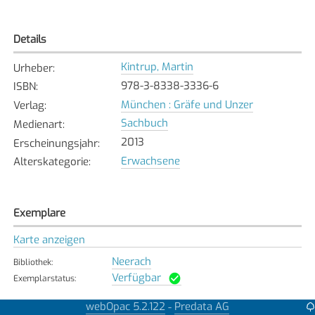
Details
Kintrup, Martin
Urheber
:
978-3-8338-3336-6
ISBN
:
München : Gräfe und Unzer
Verlag
:
Sachbuch
Medienart
:
2013
Erscheinungsjahr
:
Erwachsene
Alterskategorie
:
Exemplare
Karte anzeigen
Neerach
Bibliothek
:
Verfügbar
Exemplarstatus
:
Pfaeffikon
webOpac 5.2.122
Predata AG
-
Bibliothek
: