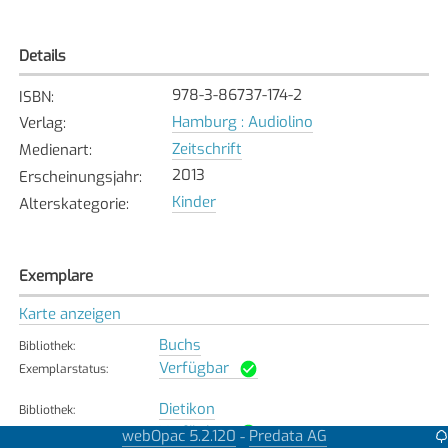
Details
978-3-86737-174-2
ISBN
:
Hamburg : Audiolino
Verlag
:
Zeitschrift
Medienart
:
2013
Erscheinungsjahr
:
Kinder
Alterskategorie
:
Exemplare
Karte anzeigen
Buchs
Bibliothek
:
Verfügbar
Exemplarstatus
:
Dietikon
Bibliothek
:
Verfügbar
Exemplarstatus
:
webOpac 5.2.120
Predata AG
-