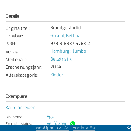
Details
Brandgefährlich!
Originaltitel
:
Göschl, Bettina
Urheber
:
978-3-8337-4763-2
ISBN
:
Hamburg : Jumbo
Verlag
:
Belletristik
Medienart
:
2024
Erscheinungsjahr
:
Kinder
Alterskategorie
:
Exemplare
Karte anzeigen
Egg
Bibliothek
:
Verfügbar
Exemplarstatus
:
webOpac 5.2.122
Predata AG
-