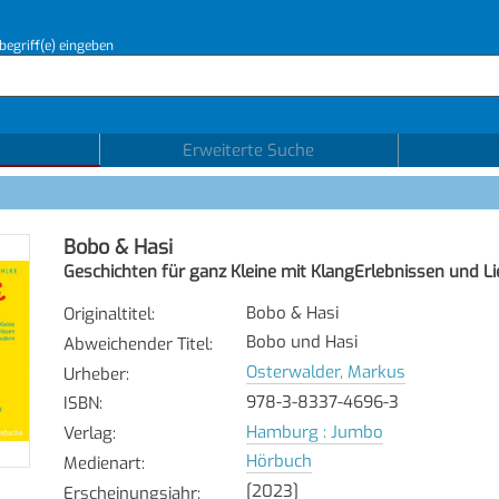
begriff(e) eingeben
Erweiterte Suche
Bobo & Hasi
Geschichten für ganz Kleine mit KlangErlebnissen und L
Bobo & Hasi
Originaltitel
:
Bobo und Hasi
Abweichender Titel
:
Osterwalder, Markus
Urheber
:
978-3-8337-4696-3
ISBN
:
Hamburg : Jumbo
Verlag
:
Hörbuch
Medienart
:
[2023]
Erscheinungsjahr
: