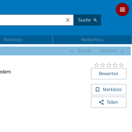
Suche
Merkliste
MedioPass
Zurück
Nächste
iedern
Bewerten
Merkliste
Teilen