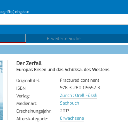
begriff(e) eingeben
Erweiterte Suche
Der Zerfall
Europas Krisen und das Schicksal des Westens
Fractured continent
Originaltitel
:
978-3-280-05652-3
ISBN
:
Zürich : Orell Füssli
Verlag
:
Sachbuch
Medienart
:
2017
Erscheinungsjahr
:
Erwachsene
Alterskategorie
: