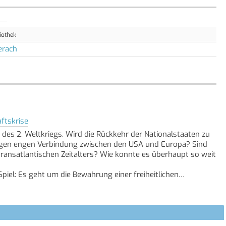
iothek
erach
ftskrise
des 2. Weltkriegs. Wird die Rückkehr der Nationalstaaten zu
angen engen Verbindung zwischen den USA und Europa? Sind
ansatlantischen Zeitalters? Wie konnte es überhaupt so weit
piel: Es geht um die Bewahrung einer freiheitlichen
eden und Wohlstand ist, die Europa je erlebt hat." William
n Europas. Ohne Binnengrenzen, verbunden durch eine
ichert durch die NATO und die enge Kooperation mit den
en: Friedfertig, demokratisch, vielfältig und auf Augenhöhe