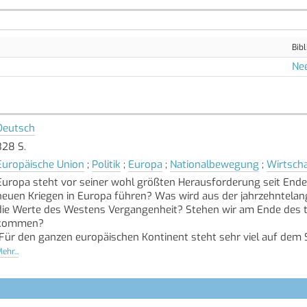
Bibl
Ne
Deutsch
328 S.
Europäische Union
;
Politik
;
Europa
;
Nationalbewegung
;
Wirtscha
Europa steht vor seiner wohl größten Herausforderung seit Ende 
neuen Kriegen in Europa führen? Was wird aus der jahrzehntel
die Werte des Westens Vergangenheit? Stehen wir am Ende des tr
kommen?
"Für den ganzen europäischen Kontinent steht sehr viel auf dem S
internationalen Ordnung, die Grundlage der längsten Phase von Fri
ehr...
Drozdiak
Er schien schon zum Greifen nah: Der große Traum eines geeinte
einheitliche Währung und einen gemeinsamen Binnenmarkt, abges
USA. Europa schien eine Supermacht der neuen Art werden zu könn