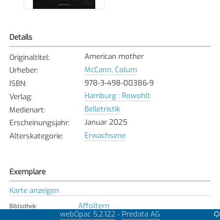
Details
American mother
Originaltitel
:
McCann, Colum
Urheber
:
978-3-498-00386-9
ISBN
:
Hamburg : Rowohlt
Verlag
:
Belletristik
Medienart
:
Januar 2025
Erscheinungsjahr
:
Erwachsene
Alterskategorie
:
Exemplare
Karte anzeigen
Affoltern
Bibliothek
:
webOpac 5.2.122
Predata AG
-
Verfügbar
Exemplarstatus
: