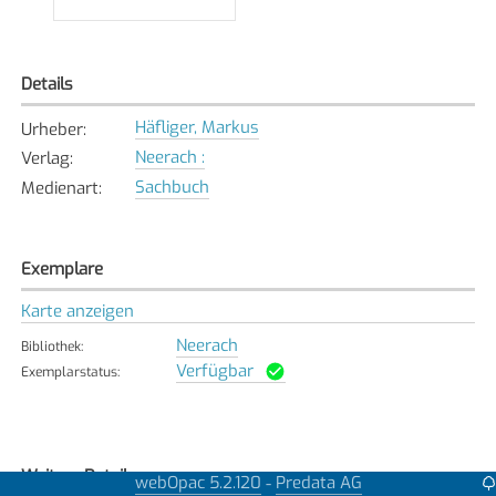
Details
Häfliger, Markus
Urheber
:
Neerach :
Verlag
:
Sachbuch
Medienart
:
Exemplare
Karte anzeigen
Neerach
Bibliothek
:
Verfügbar
Exemplarstatus
:
Weitere Details
webOpac 5.2.120
Predata AG
-