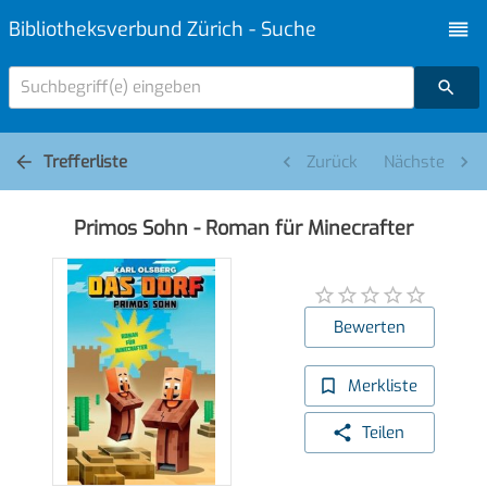
Bibliotheksverbund Zürich - Suche
Suchbegriff(e) eingeben
Trefferliste
Zurück
Nächste
Primos Sohn - Roman für Minecrafter
Bewerten
Merkliste
Teilen