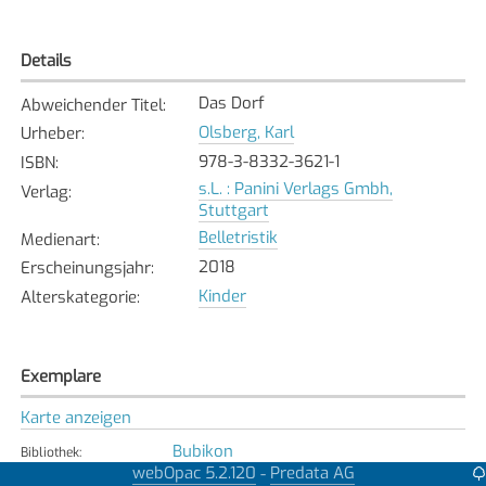
Details
Das Dorf
Abweichender Titel
:
Olsberg, Karl
Urheber
:
978-3-8332-3621-1
ISBN
:
s.L. : Panini Verlags Gmbh,
Verlag
:
Stuttgart
Belletristik
Medienart
:
2018
Erscheinungsjahr
:
Kinder
Alterskategorie
:
Exemplare
Karte anzeigen
Bubikon
Bibliothek
:
webOpac 5.2.120
Predata AG
-
Verfügbar
Exemplarstatus
: