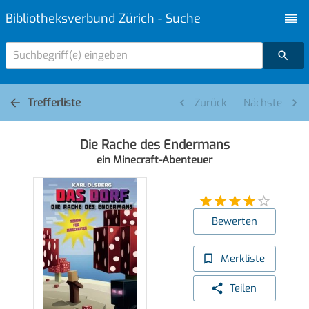
Bibliotheksverbund Zürich - Suche
Suchbegriff(e) eingeben
Trefferliste
Zurück
Nächste
Die Rache des Endermans
ein Minecraft-Abenteuer
Bewerten
Merkliste
Teilen