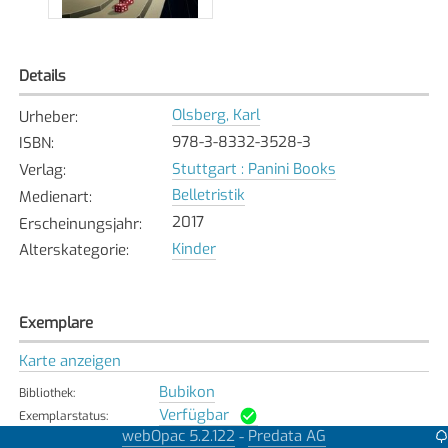
Details
Olsberg, Karl
Urheber
:
978-3-8332-3528-3
ISBN
:
Stuttgart : Panini Books
Verlag
:
Belletristik
Medienart
:
2017
Erscheinungsjahr
:
Kinder
Alterskategorie
:
Exemplare
Karte anzeigen
Bubikon
Bibliothek
:
Verfügbar
Exemplarstatus
:
webOpac 5.2.122
Predata AG
-