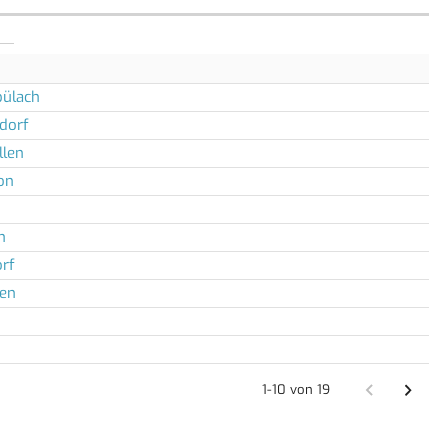
ülach
dorf
llen
on
h
orf
gen
1-10 von 19