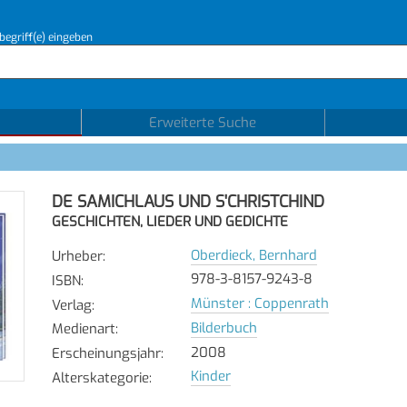
begriff(e) eingeben
Erweiterte Suche
DE SAMICHLAUS UND S'CHRISTCHIND
GESCHICHTEN, LIEDER UND GEDICHTE
Oberdieck, Bernhard
Urheber
:
978-3-8157-9243-8
ISBN
:
Münster : Coppenrath
Verlag
:
Bilderbuch
Medienart
:
2008
Erscheinungsjahr
:
Kinder
Alterskategorie
: