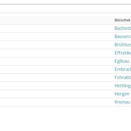
Bibliothek
Bachenb
Bassers
Brüttise
Effretik
Eglisau
Embrac
Fehralt
Hettlin
Horgen
Knonau