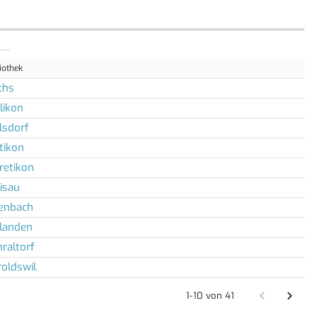
iothek
chs
likon
lsdorf
tikon
retikon
isau
lenbach
llanden
raltorf
oldswil
1-10 von 41