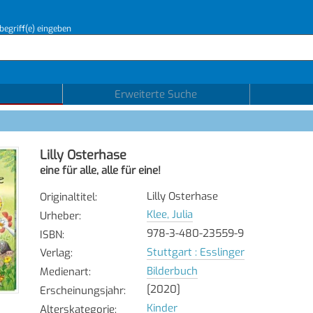
begriff(e) eingeben
Erweiterte Suche
Lilly Osterhase
eine für alle, alle für eine!
Lilly Osterhase
Originaltitel
:
Klee, Julia
Urheber
:
978-3-480-23559-9
ISBN
:
Stuttgart : Esslinger
Verlag
:
Bilderbuch
Medienart
:
[2020]
Erscheinungsjahr
:
Kinder
Alterskategorie
: