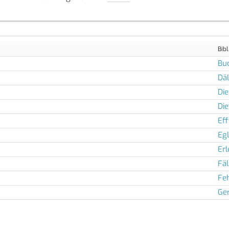
Bibl
Bu
Däl
Die
Die
Eff
Egl
Er
Fä
Feh
Ger