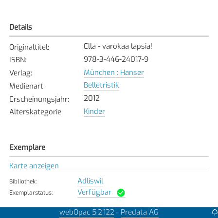
Details
Ella - varokaa lapsia!
Originaltitel
:
978-3-446-24017-9
ISBN
:
München : Hanser
Verlag
:
Belletristik
Medienart
:
2012
Erscheinungsjahr
:
Kinder
Alterskategorie
:
Exemplare
Karte anzeigen
Adliswil
Bibliothek
:
Verfügbar
Exemplarstatus
:
Erlenbach
webOpac 5.2.122
Predata AG
-
Bibliothek
: