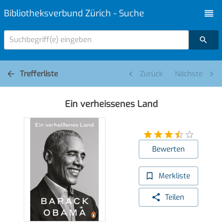
Bibliotheksverbund Zürich - Suche
Suchbegriff(e) eingeben
Trefferliste
Zurück
Nächste
Ein verheissenes Land
Bewerten
Merkliste
Teilen