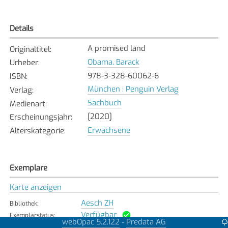
Details
A promised land
Originaltitel
:
Obama, Barack
Urheber
:
978-3-328-60062-6
ISBN
:
München : Penguin Verlag
Verlag
:
Sachbuch
Medienart
:
[2020]
Erscheinungsjahr
:
Erwachsene
Alterskategorie
:
Exemplare
Karte anzeigen
Aesch ZH
Bibliothek
:
Verfügbar
Exemplarstatus
:
webOpac 5.2.122
Predata AG
-