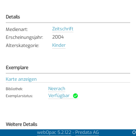
Details
Zeitschrift
Medienart
:
2004
Erscheinungsjahr
:
Kinder
Alterskategorie
:
Exemplare
Karte anzeigen
Neerach
Bibliothek
:
Verfügbar
Exemplarstatus
:
Weitere Details
webOpac 5.2.122
Predata AG
-