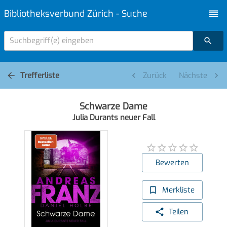
Bibliotheksverbund Zürich - Suche
Suchbegriff(e) eingeben
Trefferliste
Zurück
Nächste
Schwarze Dame
Julia Durants neuer Fall
Bewerten
Merkliste
Teilen