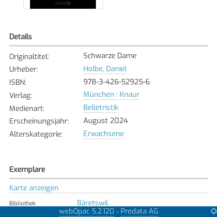
Details
Schwarze Dame
Originaltitel
:
Holbe, Daniel
Urheber
:
978-3-426-52925-6
ISBN
:
München : Knaur
Verlag
:
Belletristik
Medienart
:
August 2024
Erscheinungsjahr
:
Erwachsene
Alterskategorie
:
Exemplare
Karte anzeigen
Bäretswil
Bibliothek
:
webOpac 5.2.120
Predata AG
-
Verfügbar
Exemplarstatus
: