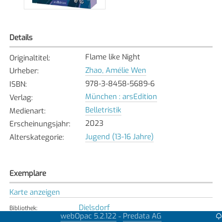
Details
Flame like Night
Originaltitel
:
Zhao, Amélie Wen
Urheber
:
978-3-8458-5689-6
ISBN
:
München : arsEdition
Verlag
:
Belletristik
Medienart
:
2023
Erscheinungsjahr
:
Jugend (13-16 Jahre)
Alterskategorie
:
Exemplare
Karte anzeigen
Dielsdorf
Bibliothek
:
webOpac 5.2.122
Predata AG
-
Verfügbar
Exemplarstatus
: