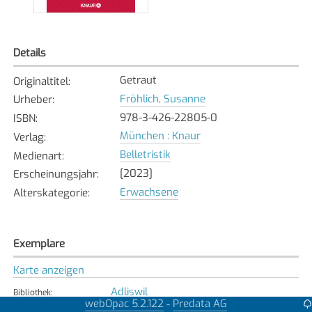
Details
Getraut
Originaltitel
:
Fröhlich, Susanne
Urheber
:
978-3-426-22805-0
ISBN
:
München : Knaur
Verlag
:
Belletristik
Medienart
:
[2023]
Erscheinungsjahr
:
Erwachsene
Alterskategorie
:
Exemplare
Karte anzeigen
Adliswil
Bibliothek
:
webOpac 5.2.122
Predata AG
-
Verfügbar
Exemplarstatus
: