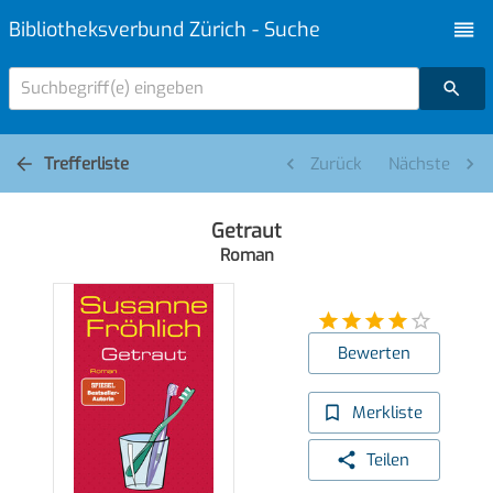
Bibliotheksverbund Zürich - Suche
Suchbegriff(e) eingeben
Trefferliste
Zurück
Nächste
Getraut
Roman
Bewerten
Merkliste
Teilen