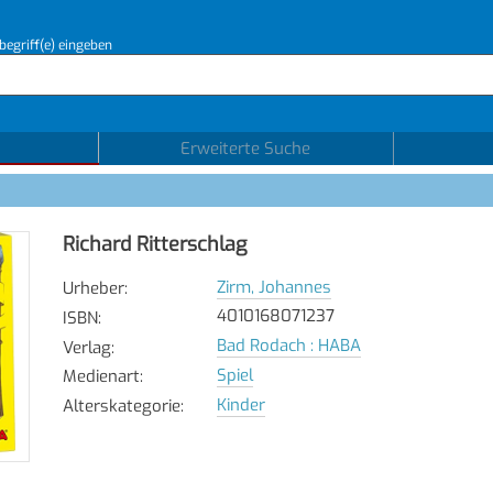
begriff(e) eingeben
Erweiterte Suche
Richard Ritterschlag
Zirm, Johannes
Urheber
:
4010168071237
ISBN
:
Bad Rodach : HABA
Verlag
:
Spiel
Medienart
:
Kinder
Alterskategorie
: