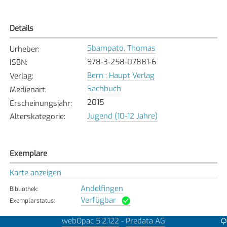
Details
Sbampato, Thomas
Urheber
:
978-3-258-07881-6
ISBN
:
Bern : Haupt Verlag
Verlag
:
Sachbuch
Medienart
:
2015
Erscheinungsjahr
:
Jugend (10-12 Jahre)
Alterskategorie
:
Exemplare
Karte anzeigen
Andelfingen
Bibliothek
:
Verfügbar
Exemplarstatus
:
Bäretswil
webOpac 5.2.122
Predata AG
-
Bibliothek
: