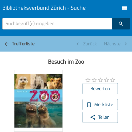
Bibliotheksverbund Zürich - Suche
Suchbegriff(e) eingeben
Trefferliste
Zurück
Nächste
Besuch im Zoo
Bewerten
Merkliste
Teilen