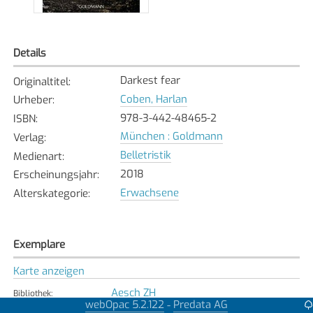
Details
Darkest fear
Originaltitel
:
Coben, Harlan
Urheber
:
978-3-442-48465-2
ISBN
:
München : Goldmann
Verlag
:
Belletristik
Medienart
:
2018
Erscheinungsjahr
:
Erwachsene
Alterskategorie
:
Exemplare
Karte anzeigen
Aesch ZH
Bibliothek
:
webOpac 5.2.122
Predata AG
-
Verfügbar
Exemplarstatus
: