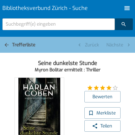
Bibliotheksverbund Zürich - Suche
Suchbegriff(e) eingeben
Trefferliste
Zurück
Nächste
Seine dunkelste Stunde
Myron Bolitar ermittelt : Thriller
Bewerten
Merkliste
Teilen