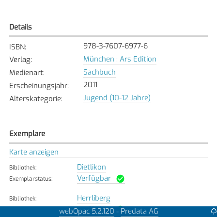
Details
978-3-7607-6977-6
ISBN
:
München : Ars Edition
Verlag
:
Sachbuch
Medienart
:
2011
Erscheinungsjahr
:
Jugend (10-12 Jahre)
Alterskategorie
:
Exemplare
Karte anzeigen
Dietlikon
Bibliothek
:
Verfügbar
Exemplarstatus
:
Herrliberg
Bibliothek
:
Verfügbar
Exemplarstatus
:
webOpac 5.2.120
Predata AG
-