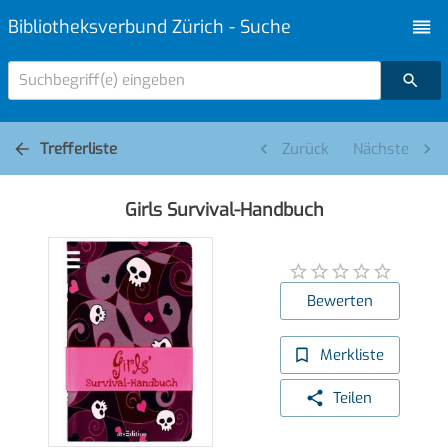
Bibliotheksverbund Zürich - Suche
Suchbegriff(e) eingeben
Trefferliste
Zurück
Nächste
Girls Survival-Handbuch
Bewerten
Merkliste
Teilen