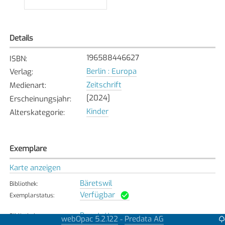
Details
196588446627
ISBN
:
Berlin : Europa
Verlag
:
Zeitschrift
Medienart
:
[2024]
Erscheinungsjahr
:
Kinder
Alterskategorie
:
Exemplare
Karte anzeigen
Bäretswil
Bibliothek
:
Verfügbar
Exemplarstatus
:
Bonstetten
Bibliothek
:
webOpac 5.2.122
Predata AG
-