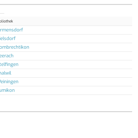
bliothek
irmensdorf
ielsdorf
ombrechtikon
eerach
telfingen
halwil
einingen
umikon