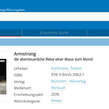
begriff(e) eingeben
Erweiterte Suche
Armstrong
die abenteuerliche Reise einer Maus zum Mond
Kuhlmann, Torben
Urheber
:
978-3-8445-3563-1
ISBN
:
München : Hörverlag
Verlag
:
Hörbuch
Medienart
:
2016
Erscheinungsjahr
:
Kinder
Alterskategorie
: