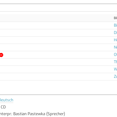
Bi
B
D
H
N
O
T
W
Z
Deutsch
1 CD
Interpr.: Bastian Pastewka (Sprecher)